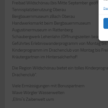
Freibad Wildschönau (bis Mitte September geöffnet)
Die
Tennisplatzbenutzung Oberau
Bergbauernmuseum zBach Oberau
Handwerksmarkt beim Bergbauernmuseum
Augustinermuseum in Rattenberg
Schaubergwerk Lehenlahn (Öffnungszeiten beachten
Geführtes Erlebniswanderprogramm von Montag bis 
Kinderprogramm im Drachenclub von Montag bis Frei
Kräutergartnen im Hintersalcherhof!
Die Region Wildschönau bietet ein tolles Kinderprog
Drachenclub“.
Viele Ermässigungen mit Bonuspartnern
Wave Wörgler Wasserwelten
,Ellmi`s Zaiberwelt uvm