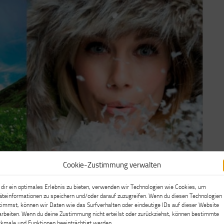
Cookie-Zustimmung verwalten
rte WildschönauCard
dir ein optimales Erlebnis zu bieten, verwenden wir Technologien wie Cookies, um
äteinformationen zu speichern und/oder darauf zuzugreifen. Wenn du diesen Technologien
timmst, können wir Daten wie das Surfverhalten oder eindeutige IDs auf dieser Website
arbeiten. Wenn du deine Zustimmung nicht erteilst oder zurückziehst, können bestimmte
kmale und Funktionen beeinträchtigt werden.