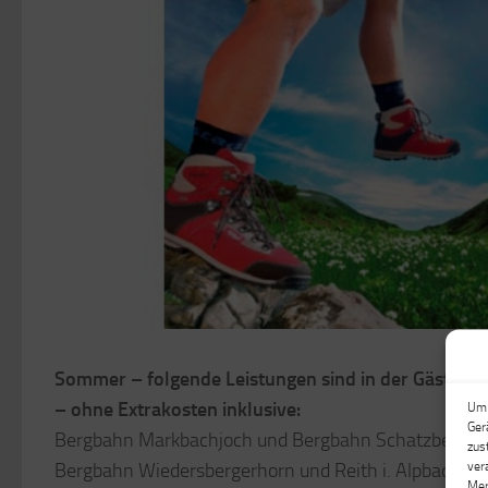
Sommer – folgende Leistungen sind in der Gästeka
– ohne Extrakosten inklusive:
Um 
Ger
Bergbahn Markbachjoch und Bergbahn Schatzberg
zus
ver
Bergbahn Wiedersbergerhorn und Reith i. Alpbachtal
Mer