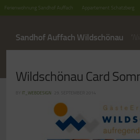
Ferienwohnung Sandhof Auffach
Appartement Schatzberg
Skip to content
Cookie Policy (EU)
Sandhof Auffach Wildschönau
"Ni
Wildschönau Card Som
BY
IT_WEBDESIGN
·
29. SEPTEMBER 2014