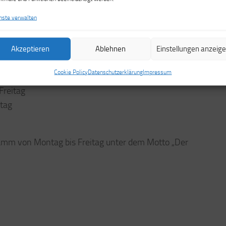
nste verwalten
Akzeptieren
Ablehnen
Einstellungen anzeig
Cookie Policy
Datenschutzerklärung
Impressum
)
Freitag
tag
ramm von Montag bis Freitag unter dem Motto „Der