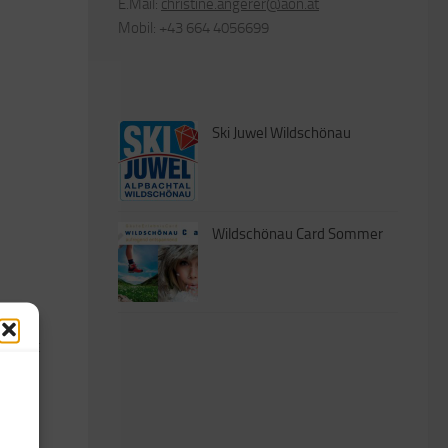
E.Mail:
christine.angerer@aon.at
Mobil: +43 664 4056699
Ski Juwel Wildschönau
Wildschönau Card Sommer
SHARE