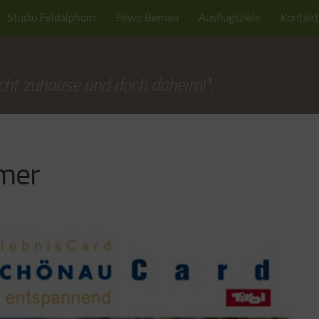
Studio Feldalphorn
Fewo Bernau
Ausflugsziele
Kontakt
cht zuhause und doch daheim!".
mer