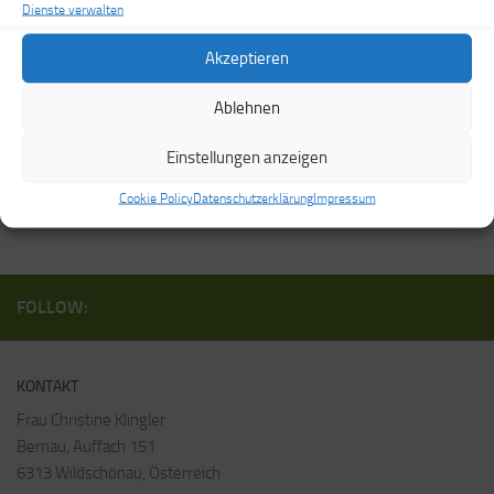
Dienste verwalten
Akzeptieren
Ich habe die
Datenschutzerklärung
zur Kenntnis genommen und
akzeptiert. Ich stimme zu, dass meine Formularangaben zur
Ablehnen
Kontaktaufnahme bzw. zur Bearbeitung meines Anliegens gespeichert
Einstellungen anzeigen
werden.
Cookie Policy
Datenschutzerklärung
Impressum
FOLLOW:
KONTAKT
Frau Christine Klingler
Bernau, Auffach 151
6313 Wildschönau, Österreich