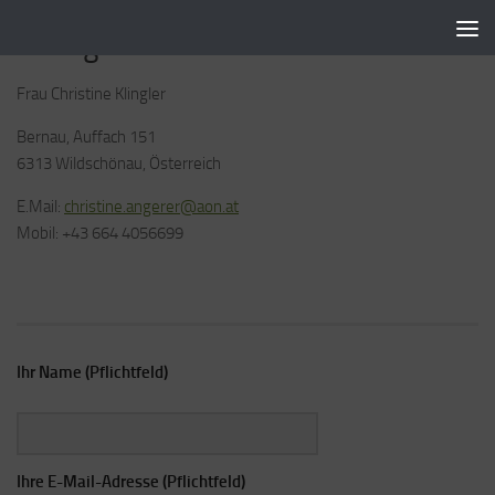
Sandhof Auffach Wildschönau
Skip to content
Anfrage:
Frau Christine Klingler
Bernau, Auffach 151
6313 Wildschönau, Österreich
E.Mail:
christine.angerer@aon.at
Mobil: +43 664 4056699
Ihr Name (Pflichtfeld)
Ihre E-Mail-Adresse (Pflichtfeld)