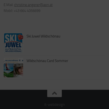
E.Mail:
christine.angerer@aon.at
Mobil: +43 664 4056699
Ski Juwel Wildschönau
Wildschönau Card Sommer
it-webdesign